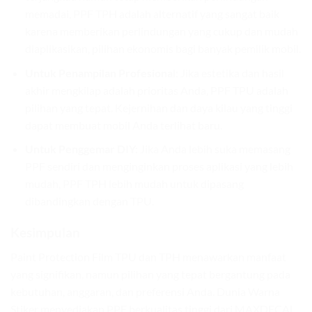
memadai, PPF TPH adalah alternatif yang sangat baik
karena memberikan perlindungan yang cukup dan mudah
diaplikasikan, pilihan ekonomis bagi banyak pemilik mobil.
Untuk Penampilan Profesional:
Jika estetika dan hasil
akhir mengkilap adalah prioritas Anda, PPF TPU adalah
pilihan yang tepat. Kejernihan dan daya kilau yang tinggi
dapat membuat mobil Anda terlihat baru.
Untuk Penggemar DIY:
Jika Anda lebih suka memasang
PPF sendiri dan menginginkan proses aplikasi yang lebih
mudah, PPF TPH lebih mudah untuk dipasang
dibandingkan dengan TPU.
Kesimpulan
Paint Protection Film TPU dan TPH menawarkan manfaat
yang signifikan, namun pilihan yang tepat bergantung pada
kebutuhan, anggaran, dan preferensi Anda. Dunia Warna
Stiker menyediakan PPF berkualitas tinggi dari MAXDECAL