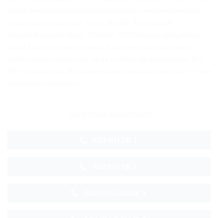
untuk membantu Anda melindungi dan menyempurnakan
penampilan kendaraan Anda. Setelah Anda sudah
mengetahui perbedaan TPU dan TPH terlepas dari pilihan
Anda, Dunia Warna berharap Anda menjadi lebih yakin
bahwa mobil atau motor Anda terlindungi dengan baik. Beli
PPF MAXDECAL di Indonesia dari Dunia Warna Stiker – One
Stop Sticker Solution.
ORDER VIA WHATSAPP
ADMIN SB 1
ADMIN SB 2
ADMIN GALUR 1