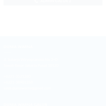
ADMIN GALUR 2
DUNIA WARNA
Jl. Sukarjo Wiryopranoto No. 2-O
Sawah Besar Jakarta Pusat 10120
+6221-3521260
+6221-38901358
sales.duniawarna@gmail.com
DUNIA WARNA GALUR