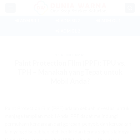
Skip
to
content
📲 ADM SB 1
📲 ADM SB 2
📲 ADM GL 1
📲 ADM GL 2
PUSAT INFORMASI
Paint Protection Film (PPF): TPU vs.
TPH – Manakah yang Tepat untuk
Mobil Anda?
Paint Protection Film (PPF) adalah sebuah investasi untuk
menjaga tampilan mobil Anda. PPF dapat melindungi
permukaan kendaraan dari goresan, penyok, dan kerusakan
lain yang disebabkan oleh kerikil dan benda sejenis lainnya.
Dunia Warna menawarkan PPF berkualitas tinggi dari