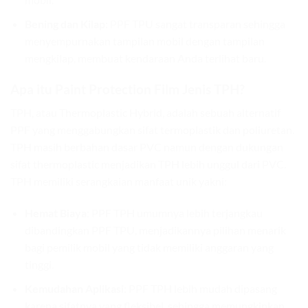
Bening dan Kilap:
PPF TPU sangat transparan sehingga
menyempurnakan tampilan mobil dengan tampilan
mengkilap, membuat kendaraan Anda terlihat baru.
Apa itu Paint Protection Film Jenis TPH?
TPH, atau Thermoplastic Hybrid, adalah sebuah alternatif
PPF yang menggabungkan sifat termoplastik dan poliuretan.
TPH masih berbahan dasar PVC namun dengan dukungan
sifat thermoplastic menjadikan TPH lebih unggul dari PVC.
TPH memiliki serangkaian manfaat unik yakni:
Hemat Biaya
: PPF TPH umumnya lebih terjangkau
dibandingkan PPF TPU, menjadikannya pilihan menarik
bagi pemilik mobil yang tidak memiliki anggaran yang
tinggi.
Kemudahan Aplikasi
: PPF TPH lebih mudah dipasang
karena sifatnya yang fleksibel, sehingga memungkinkan