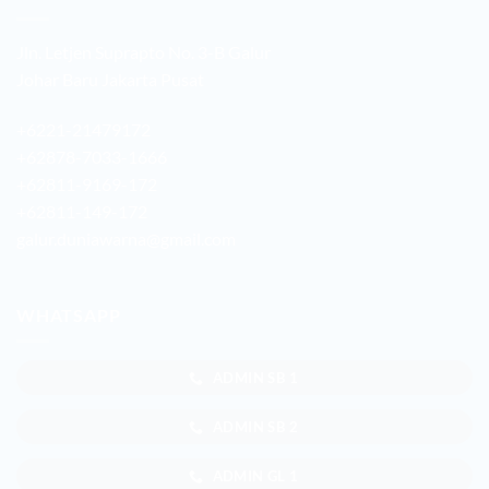
Jln. Letjen Suprapto No. 3-B Galur
Johar Baru Jakarta Pusat
+6221-21479172
+62878-7033-1666
+62811-9169-172
+62811-149-172
galur.duniawarna@gmail.com
WHATSAPP
ADMIN SB 1
ADMIN SB 2
ADMIN GL 1