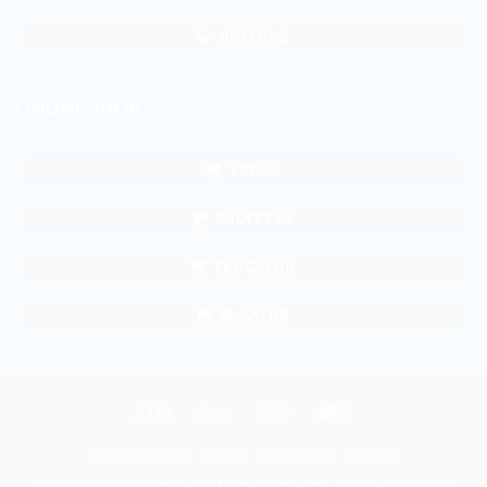
ADM GL 2
ONLINE SHOP
TKP SB
SHOPEE SB
TKP GALUR
BL GALUR
Atm
Bank
Cash
Credit
Transfer
on
Card
HOME
BERITA
ABOUT
WHATSAPP
PROMO
Pickup