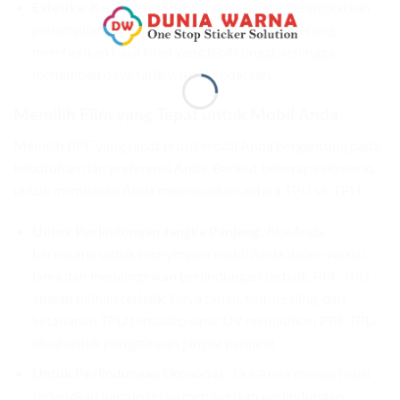
Estetika
: Kedua jenis PPF ini sama-sama meningkatkan
penampilan mobil, namun lapisan TPU cenderung
memberikan hasil kilap yang lebih tinggi, sehingga
menambah daya tarik visual kendaraan.
Memilih Film yang Tepat untuk Mobil Anda
Memilih PPF yang tepat untuk mobil Anda bergantung pada
kebutuhan dan preferensi Anda. Berikut beberapa skenario
untuk membantu Anda memutuskan antara TPU vs. TPH:
Untuk Perlindungan Jangka Panjang:
Jika Anda
berencana untuk menyimpan mobil Anda dalam waktu
lama dan menginginkan perlindungan terbaik, PPF TPU
adalah pilihan terbaik. Daya tahan, self-healing, dan
ketahanan TPU terhadap sinar UV menjadikan PPF TPU
ideal untuk penggunaan jangka panjang.
Untuk Perlindungan Ekonomis:
Jika Anda mencari opsi
terjangkau namun tetap memberikan perlindungan