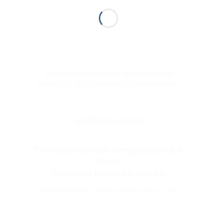
CONTACT RESMI DUNIA WARNA STIKER
Silakan scan QR Code melalui smartphone Anda.
HUBUNGI KAMI
Punya pertanyaan mengenai produk
kami?
Silakan isi forum berikut ini.
[cf7form cf7key=”contact-form-home_copy”]