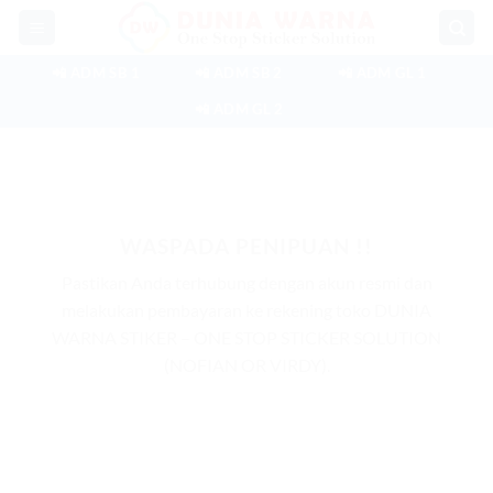
Skip
to
content
📲 ADM SB 1
📲 ADM SB 2
📲 ADM GL 1
📲 ADM GL 2
WASPADA PENIPUAN !!
Pastikan Anda terhubung dengan akun resmi dan
melakukan pembayaran ke rekening toko DUNIA
WARNA STIKER – ONE STOP STICKER SOLUTION
(NOFIAN OR VIRDY).