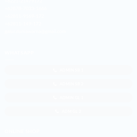
+6221-21479172
+62878-7033-1666
+62811-9169-172
+62811-149-172
galur.duniawarna@gmail.com
WHATSAPP
ADMIN SB 1
ADMIN SB 2
ADMIN GL 1
ADM GL 2
ONLINE SHOP