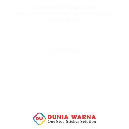
CUSTOMER AREA JABODETABEK
Silakan scan barcode melalui aplikasi WhatsApp Anda.
+62877-7402-2268
LINKTREE