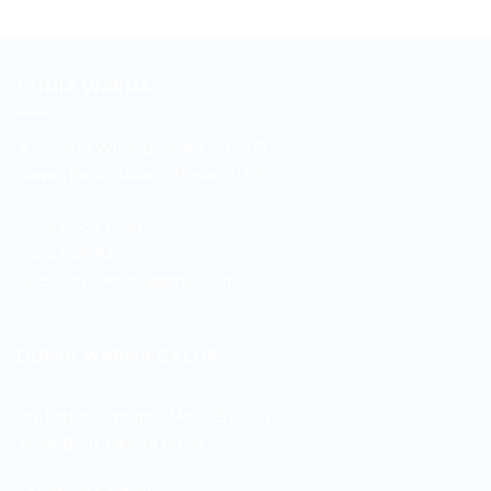
DUNIA WARNA
Jl. Sukarjo Wiryopranoto No. 2-O
Sawah Besar Jakarta Pusat 10120
+6221-3521260
+6221-38901358
sales.duniawarna@gmail.com
DUNIA WARNA GALUR
Jln. Letjen Suprapto No. 3-B Galur
Johar Baru Jakarta Pusat