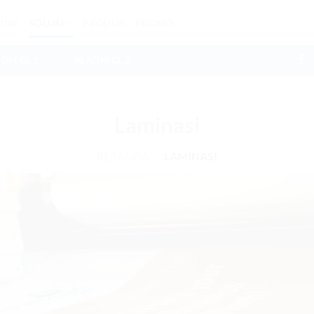
OME
SOLUSI
PRODUK
PROMO
ADM GL 1
📲 ADM GL 2
Laminasi
BERANDA
/
LAMINASI