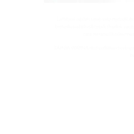
Laminasi adalah salah satu metode
fi
berbeda pada hasil cetak. Produk yan
cara mengaplikasikanny
DUNIA WARNA menyediakan berbagai jen
b