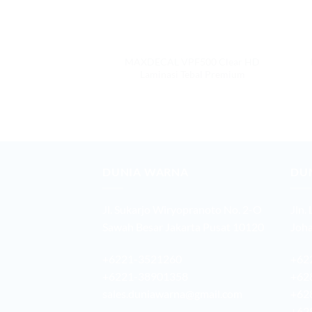
MAXDECAL VPF500 Clear HD
Laminasi Tebal Premium
DUNIA WARNA
DU
Jl. Sukarjo Wiryopranoto No. 2-O
Jln.
Sawah Besar Jakarta Pusat 10120
Joha
+6221-3521260
+62
+6221-38901358
+62
sales.duniawarna@gmail.com
+62
+62