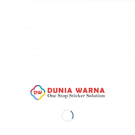
nishing
dalam digital print untuk menambah ketahanan hasil cet
g menjadi keunggulan adalah
cold lamination film
yang berupa lamin
a hanya cukup dengan menempelkannya pada permukaan tanpa m
is produk cold lamination film berkualitas tinggi yang menjadi 
randing, advertising, dan stiker variasi otomotif lainnya di Indonesi