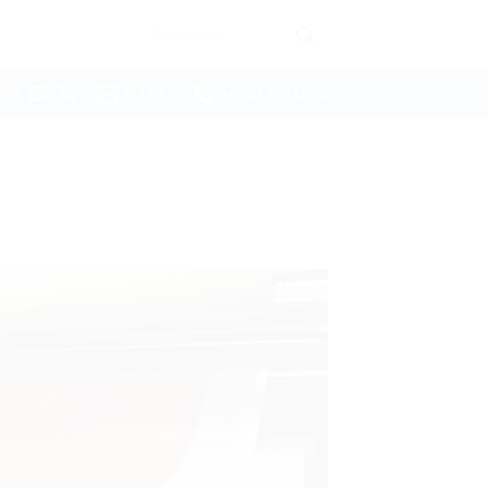
Pencarian
untuk:
EMAIL
+62213521260