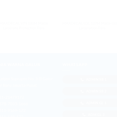
MAXDECAL VPF100M Matte
MAXDECAL LGL-127M Matte Glit
Laminate Protection Film
Lamination Film
NIA WARNA GALUR
WHATSAPP
 Letjen Suprapto No. 3-B Galur
ADMIN SB 1
r Baru Jakarta Pusat
ADMIN SB 2
21-21479172
ADMIN GL 1
878-7033-1666
811-9169-172
ADM GL 2
811-149-172