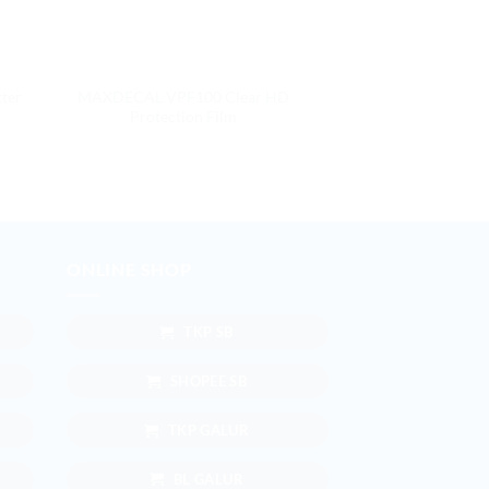
ter
MAXDECAL VPF100 Clear HD
Protection Film
ONLINE SHOP
TKP SB
SHOPEE SB
TKP GALUR
BL GALUR