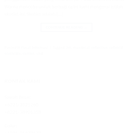
Warna mencoba untuk berbagi opini kami mengenai istilah
skotlet ini. Skotlet adalah […]
CONTINUE READING
→
Posted in
Pusat Informasi
|
Tagged
3m
,
maxdecal
,
reflective
,
reflektif
,
scothclite
,
skotlet
,
vinil
KONTAK KAMI
Sawah Besar:
+6221-3521260
+6221-38901358
Galur:
+6221-21479172