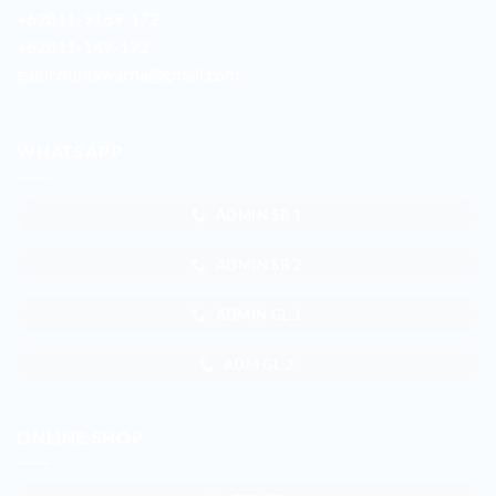
+62811-9169-172
+62811-149-172
galur.duniawarna@gmail.com
WHATSAPP
ADMIN SB 1
ADMIN SB 2
ADMIN GL 1
ADM GL 2
ONLINE SHOP