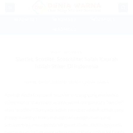
Skip
to
content
📲 ADM SB 1
📲 ADM SB 2
📲 ADM GL 1
📲 ADM GL 2
PUSAT INFORMASI
Skotlet, Scotlite, Scotchlite: Salah Kaprah
Istilah Stiker Di Indonesia
POSTED ON
05/12/2023
BY
EDITOR 1 DUNIA WARNA
Apakah Anda termasuk salah satu orang yang menyebut
stiker motor atau stiker warna-warni dengan kata “skotlet”
atau “scotlite”? Ternyata istilah tersebut adalah istilah yang
penggunaannya menyimpang dari penggunaan yang
seharusnya karena pengaruh generalisasi. Jadi, bagaimana
penggunaan istilah yang seharusnya? Pada artikel ini Dunia