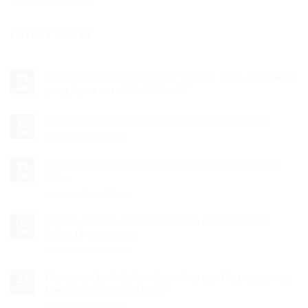
LATEST POSTS
Paint Protection Film (PPF): TPU vs. TPH – Manakah
21
Agu
yang Tepat untuk Mobil Anda?
Tak
ada
Pelajari Perbedaan Stiker Gloss dan Matt (Doff)
15
komentar
pada
Jan
pada
Komentar Dinonaktifkan
Paint
Protection
Pelajari
Film
Perbedaan
Kesalahan dan Masalah Umum Saat Pemasangan
11
(PPF):
Stiker
TPU
Jan
Stiker
vs.
Gloss
TPH
pada
Komentar Dinonaktifkan
dan
–
Kesalahan
Matt
Manakah
dan
Skotlet, Scotlite, Scotchlite: Salah Kaprah Istilah
(Doff)
yang
05
Tepat
Masalah
Des
Stiker Di Indonesia
untuk
Umum
Mobil
pada
Komentar Dinonaktifkan
Saat
Anda?
Skotlet,
Pemasangan
Scotlite,
Mengenal Jenis Stiker Cast Vinyl dan Perbedaannya
Stiker
23
Scotchlite:
Nov
Dengan Calendered Vinyl
Salah
pada
Komentar Dinonaktifkan
Kaprah