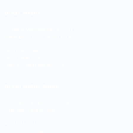
DUNIA WARNA
Jl. Sukarjo Wiryopranoto No. 2-O
Sawah Besar Jakarta Pusat 10120
+6221-3521260
+6221-38901358
sales.duniawarna@gmail.com
DUNIA WARNA GALUR
Jln. Letjen Suprapto No. 3-B Galur
Johar Baru Jakarta Pusat
+6221-21479172
+62878-7033-1666