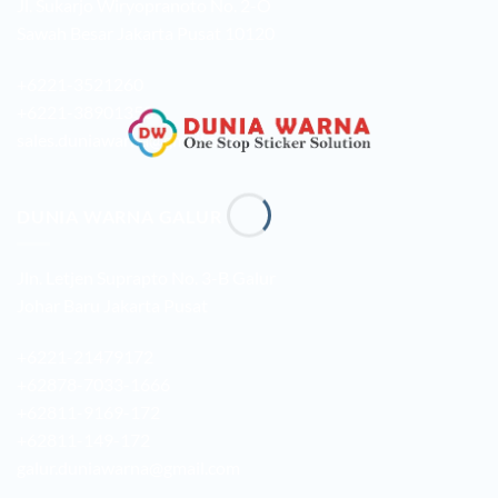
Jl. Sukarjo Wiryopranoto No. 2-O
Sawah Besar Jakarta Pusat 10120
+6221-3521260
+6221-38901358
sales.duniawarna@gmail.com
DUNIA WARNA GALUR
Jln. Letjen Suprapto No. 3-B Galur
Johar Baru Jakarta Pusat
+6221-21479172
+62878-7033-1666
+62811-9169-172
+62811-149-172
galur.duniawarna@gmail.com