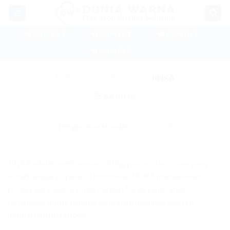
Skip
to
content
📲 ADM SB 1
📲 ADM SB 2
📲 ADM GL 1
📲 ADM GL 2
BERANDA
/
PRODUK
/
JINKA
SARING
JINKA adalah merk mesin cutting plotter dari China yang
sudah sangat populer di Indonesia. JINKA menawarkan
produk berkualitas tinggi dengan harga yang sangat
terjangkau untuk pemula yang ingin memulai usaha di
industri cutting sticker.