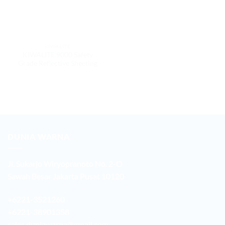
KIWALITE
KIWALITE 9000 Safety
Grade Reflective Sheeting
DUNIA WARNA
Jl. Sukarjo Wiryopranoto No. 2-O
Sawah Besar Jakarta Pusat 10120
+6221-3521260
+6221-38901358
sales.duniawarna@gmail.com