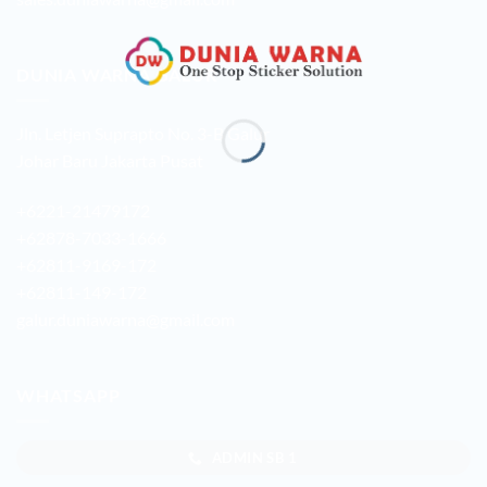
DUNIA WARNA GALUR
Jln. Letjen Suprapto No. 3-B Galur
Johar Baru Jakarta Pusat
+6221-21479172
+62878-7033-1666
+62811-9169-172
+62811-149-172
galur.duniawarna@gmail.com
WHATSAPP
ADMIN SB 1