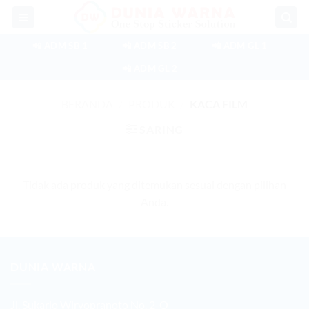
Skip
to
content
📲 ADM SB 1
📲 ADM SB 2
📲 ADM GL 1
📲 ADM GL 2
BERANDA
/
PRODUK
/
KACA FILM
SARING
Tidak ada produk yang ditemukan sesuai dengan pilihan
Anda.
DUNIA WARNA
Jl. Sukarjo Wiryopranoto No. 2-O