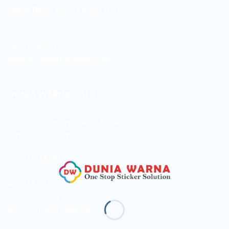
Sawah Besar Jakarta Pusat 10120
+6221-3521260
+6221-38901358
sales.duniawarna@gmail.com
DUNIA WARNA GALUR
Jln. Letjen Suprapto No. 3-B Galur
Johar Baru Jakarta Pusat
+6221-21479172
+62878-7033-1666
+62811-9169-172
+62811-149-172
galur.duniawarna@gmail.com