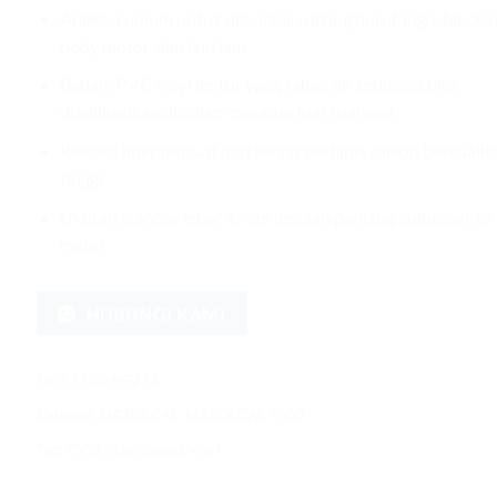
Aplikasi umum untuk dekorasi, cutting huruf, logo, blocki
body motor, dan lain lain
Bahan: PVC vinyl lentur yang tahan air sehingga bisa
diaplikasikan di dalam maupun luar ruangan
Release liner terbuat dari kertas berlapis silikon berkualit
tinggi
Ukuran standar lebar 45 cm dengan panjang gulungan 15
meter
HUBUNGI KAMI
SKU:
7500-PG274
Kategori:
MAXDECAL
,
MAXDECAL 7500
Tag:
7500
,
color
,
pastel
,
vinyl