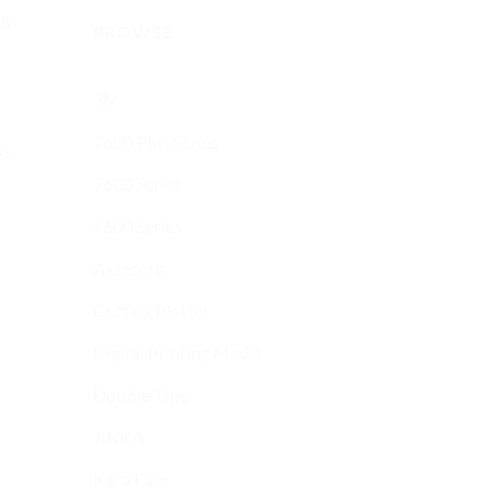
ng
BROWSE
3M
7600 Plus Series
as
7600 Series
9600 Series
Aksesoris
Cutting Plotter
Digital Printing Media
Double Tape
JINKA
Kaca Film