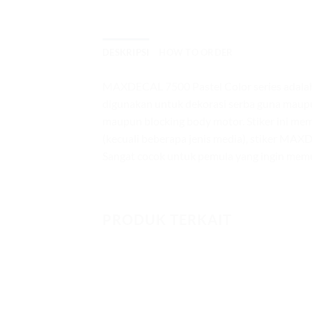
DESKRIPSI
HOW TO ORDER
MAXDECAL 7500 Pastel Color series adalah s
digunakan untuk dekorasi serba guna maupun
maupun blocking body motor. Stiker ini mem
(kecuali beberapa jenis media), stiker MAX
Sangat cocok untuk pemula yang ingin memul
PRODUK TERKAIT