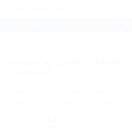
OME
SOLUSI
PRODUK
PROMO
ADM GL 1
📲 ADM GL 2
L
/
MAXDECAL 7500
MAXDECAL 7500 PG274 Pastel
Gloss GREY
Mudah untuk di cutting dan disemai (di-
keletek
)
Lem tahan air cocok digunakan untuk aplikasi jangka pendek-
menengah indoor maupun outdoor
Lem bening menjadikan sisi lem berwarna sama dengan
bagian luar sehingga dapat ditempel dari balik kaca