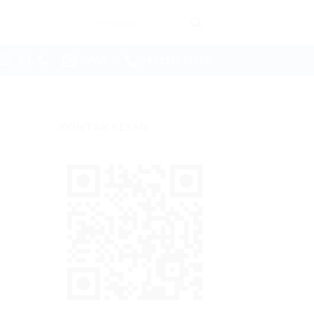
Pencarian
untuk:
EMAIL
+62213521260
KONTAK RESMI