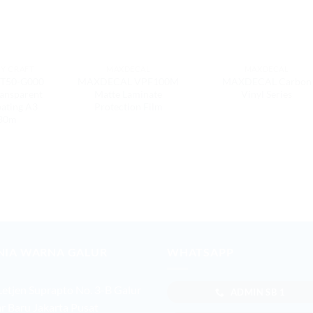
Y CRAFT
MAXDECAL
MAXDECAL
T50-G000
MAXDECAL VPF100M
MAXDECAL Carbon
ransparent
Matte Laminate
Vinyl Series
oating A3
Protection Film
 30m
NIA WARNA GALUR
WHATSAPP
 Letjen Suprapto No. 3-B Galur
ADMIN SB 1
r Baru Jakarta Pusat