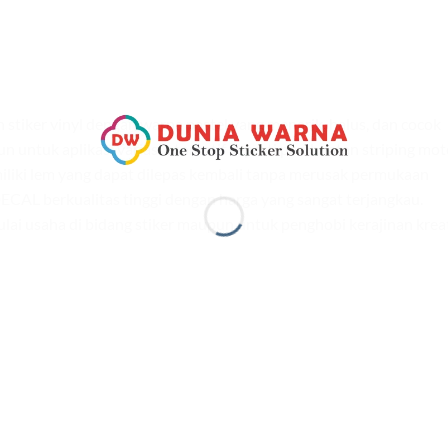
tiker vinyl dengan warna pastel yang menarik, halus, dan cocok
 untuk aplikasi variasi otomotif seperti pembuatan striping mot
iliki lem yang dapat dilepas kembali tanpa merusak permukaan
DECAL berkualitas tinggi dengan harga yang sangat terjangkau.
ai usaha di bidang stiker maupun untuk penghobi kerajinan kreat