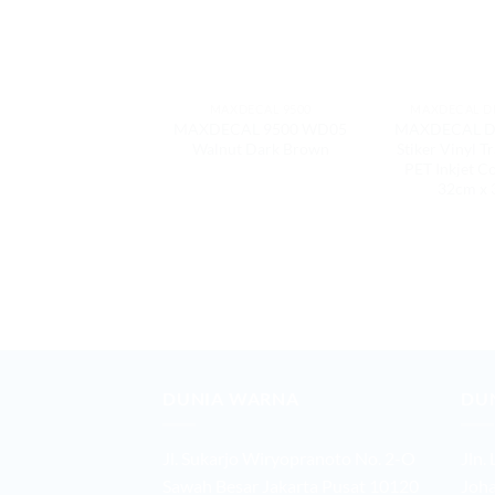
MAXDECAL 9500
MAXDECAL DI
MAXDECAL 9500 WD05
MAXDECAL D
Walnut Dark Brown
Stiker Vinyl T
PET Inkjet C
32cm x
DUNIA WARNA
DU
Jl. Sukarjo Wiryopranoto No. 2-O
Jln.
Sawah Besar Jakarta Pusat 10120
Joha