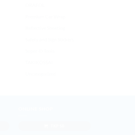
ORAFOL
Premium Car Wrap
Reflective Sheeting
MAXDECAL 9500
MAXDECAL
MAXDECAL 9500 WD01
MAXDECAL 7500 Color
Safety and Sign Stickers
Burlwood Dark Brown
Series Vinyl Sticker
Super-D Tools
TAKIKOSSAI
Uncategorized
ONLINE SHOP
TKP SB