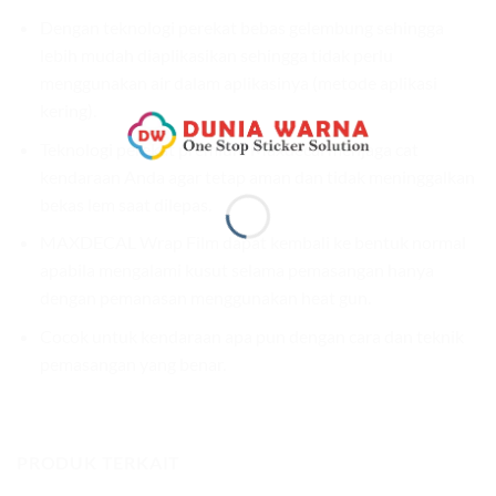
Dengan teknologi perekat bebas gelembung sehingga
lebih mudah diaplikasikan sehingga tidak perlu
menggunakan air dalam aplikasinya (metode aplikasi
kering).
Teknologi perekat premium Maxdecal menjaga cat
kendaraan Anda agar tetap aman dan tidak meninggalkan
bekas lem saat dilepas.
MAXDECAL Wrap Film dapat kembali ke bentuk normal
apabila mengalami kusut selama pemasangan hanya
dengan pemanasan menggunakan heat gun.
Cocok untuk kendaraan apa pun dengan cara dan teknik
pemasangan yang benar.
PRODUK TERKAIT