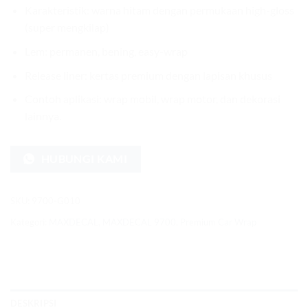
Karakteristik: warna hitam dengan permukaan high-gloss
(super mengkilap)
Lem: permanen, bening, easy-wrap
Release liner: kertas premium dengan lapisan khusus
Contoh aplikasi: wrap mobil, wrap motor, dan dekorasi
lainnya.
HUBUNGI KAMI
SKU:
9700-G010
Kategori:
MAXDECAL
,
MAXDECAL 9700
,
Premium Car Wrap
DESKRIPSI