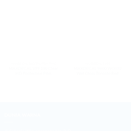
MAXDECAL DIGITAL PRINTING
MAXDECAL 9600
MAXDECAL VPF100 Clear
MAXDECAL 9600 WG032
HD Protection Film
Wet Gloss Toronto Red
DUNIA WARNA
Jl. Sukarjo Wiryopranoto No. 2-O