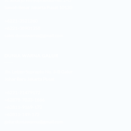
Sawah Besar Jakarta Pusat 10120
+6221-3521260
+6221-38901358
sales.duniawarna@gmail.com
DUNIA WARNA GALUR
Jln. Letjen Suprapto No. 3-B Galur
Johar Baru Jakarta Pusat
+6221-21479172
+62878-7033-1666
+62811-9169-172
+62811-149-172
galur.duniawarna@gmail.com