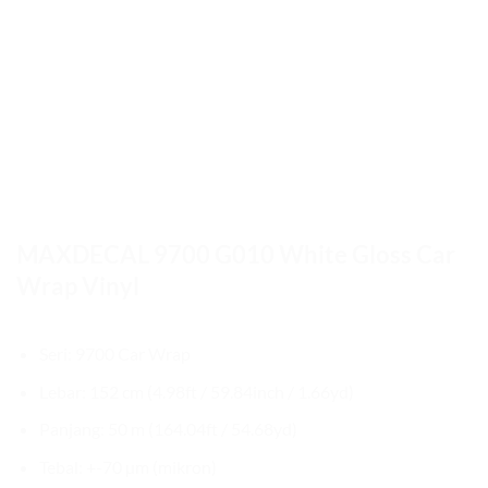
MAXDECAL 9700 G010 White Gloss Car
Wrap Vinyl
Seri: 9700 Car Wrap
Lebar: 152 cm (4.98ft / 59.84inch / 1.66yd)
Panjang: 50 m (164.04ft / 54.68yd)
Tebal: +-70 µm (mikron)