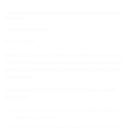
DESKRIPSI
INFORMASI TAMBAHAN
HOW TO ORDER
MAXDECAL Wrap Film 7600 series adalah perkembangan
dari 7500 Series yang kini hadir dengan teknologi lem yang
lebih baik dan liner kertas premium untuk hasil wrap yang
lebih sempurna.
Lima alasan MAXDECAL 7600 Wrap Film harus menjadi
pilihan Anda:
Terbuat dari vinyl premium yang lentur dan bertahan lama
meskipun di luar ruangan.
Teknologi bubble-free memudahkan Anda atau Aplikator