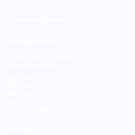
+6221-3521260
+6221-38901358
sales.duniawarna@gmail.com
DUNIA WARNA GALUR
Jln. Letjen Suprapto No. 3-B Galur
Johar Baru Jakarta Pusat
+6221-21479172
+62878-7033-1666
+62811-9169-172
+62811-149-172
galur.duniawarna@gmail.com
WHATSAPP