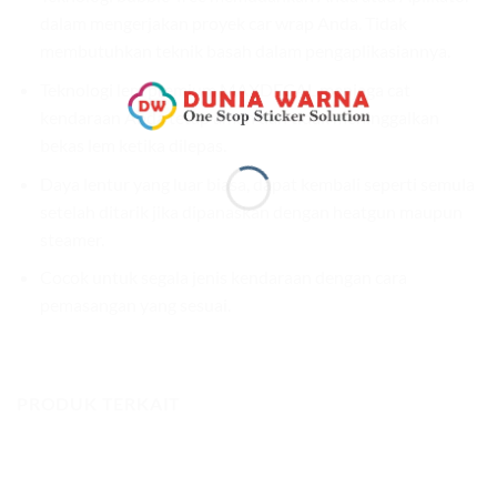
dalam mengerjakan proyek car wrap Anda. Tidak
membutuhkan teknik basah dalam pengaplikasiannya.
Teknologi lem premium MAXDECAL menjaga cat
kendaraan Anda tetap aman dan tidak meninggalkan
bekas lem ketika dilepas.
Daya lentur yang luar biasa, dapat kembali seperti semula
setelah ditarik jika dipanaskan dengan heatgun maupun
steamer.
Cocok untuk segala jenis kendaraan dengan cara
pemasangan yang sesuai.
PRODUK TERKAIT