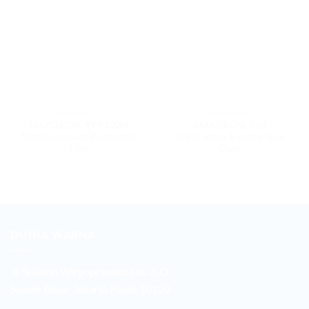
MAXDECAL
MAXDECAL
MAXDECAL VPF100M
MAXDECAL Red
Matte Laminate Protection
Application Transfer Tape
Film
Clear
DUNIA WARNA
Jl. Sukarjo Wiryopranoto No. 2-O
Sawah Besar Jakarta Pusat 10120