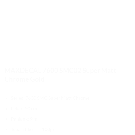
MAXDECAL 7600 SMC02 Super Matt
Chrome Gold
Series: 7600 SMC Super Matt Chrome
Lebar: 50 cm
Panjang: 9 m
Tebal stiker: +- 100µm