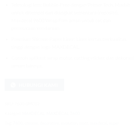
Teknologi lem: Bubble-Free dengan Primer Tech. Mudah
untuk ditempel dan diangkat sementara (reposisi).
Maxdecal 9600 Wrap Film aman untuk cat dan
permukaan kendaraan.
Premium Silicone Paper Liner: Liner kertas berkualitas
tinggi dengan logo MAXDECAL.
Contoh aplikasi: wrap motor, cutting sticker, dan dekorasi
umum lainnya.
HUBUNGI KAMI
SKU:
7600-SMC02
Kategori:
MAXDECAL
,
MAXDECAL 7600
Tag:
7600
,
chrome
,
decorative
,
evolution
,
matt
,
maxdecal
,
super