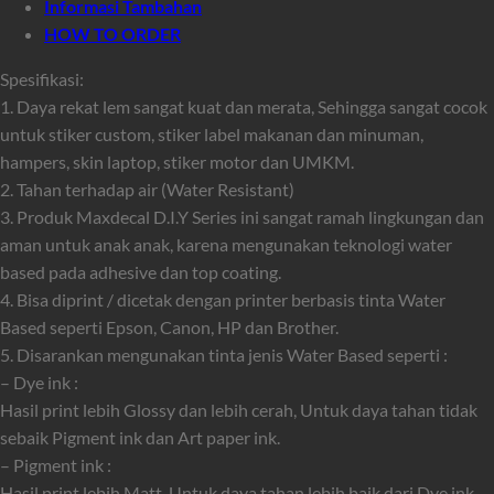
Informasi Tambahan
HOW TO ORDER
Spesifikasi:
1. Daya rekat lem sangat kuat dan merata, Sehingga sangat cocok
untuk stiker custom, stiker label makanan dan minuman,
hampers, skin laptop, stiker motor dan UMKM.
2. Tahan terhadap air (Water Resistant)
3. Produk Maxdecal D.I.Y Series ini sangat ramah lingkungan dan
aman untuk anak anak, karena mengunakan teknologi water
based pada adhesive dan top coating.
4. Bisa diprint / dicetak dengan printer berbasis tinta Water
Based seperti Epson, Canon, HP dan Brother.
5. Disarankan mengunakan tinta jenis Water Based seperti :
– Dye ink :
Hasil print lebih Glossy dan lebih cerah, Untuk daya tahan tidak
sebaik Pigment ink dan Art paper ink.
– Pigment ink :
Hasil print lebih Matt, Untuk daya tahan lebih baik dari Dye ink.