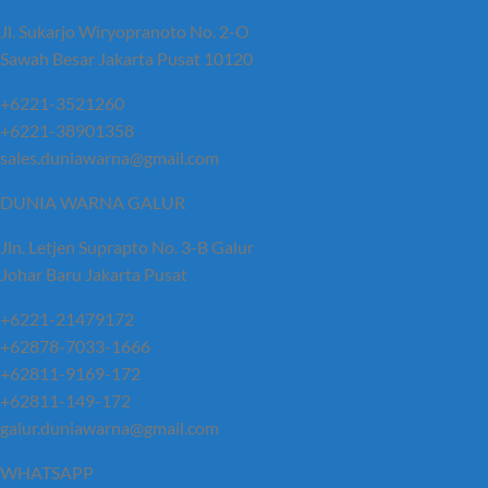
Jl. Sukarjo Wiryopranoto No. 2-O
Sawah Besar Jakarta Pusat 10120
+6221-3521260
+6221-38901358
sales.duniawarna@gmail.com
DUNIA WARNA GALUR
Jln. Letjen Suprapto No. 3-B Galur
Johar Baru Jakarta Pusat
+6221-21479172
+62878-7033-1666
+62811-9169-172
+62811-149-172
galur.duniawarna@gmail.com
WHATSAPP