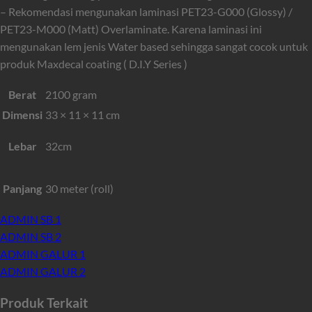
– Rekomendasi mengunakan laminasi PET23-G000 (Glossy) /
PET23-M000 (Matt) Overlaminate. Karena laminasi ini
mengunakan lem jenis Water based sehingga sangat cocok untuk
produk Maxdecal coating ( D.I.Y Series )
Berat
2100 gram
Dimensi
33 × 11 × 11 cm
Lebar
32cm
Panjang
30 meter (roll)
ADMIN SB 1
ADMIN SB 2
ADMIN GALUR 1
ADMIN GALUR 2
Produk Terkait