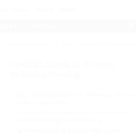
OME
SOLUSI
PRODUK
PROMO
ADM GL 1
📲 ADM GL 2
L
/
MAXDECAL REFLECTIVE
/
MAXDECAL 3600 REFL
MAXDECAL MR 3610 White
Reflective Sheeting
Stiker reflektif yang terbuat dari serpihan kaca microbead
dengan harga terjangkau.
Mudah sobek, daya lentur yang baik, bisa untuk screen
printing, kiss-cutting maupun die cutting.
Lem berwarna putih dan sensitif terhadap tekanan