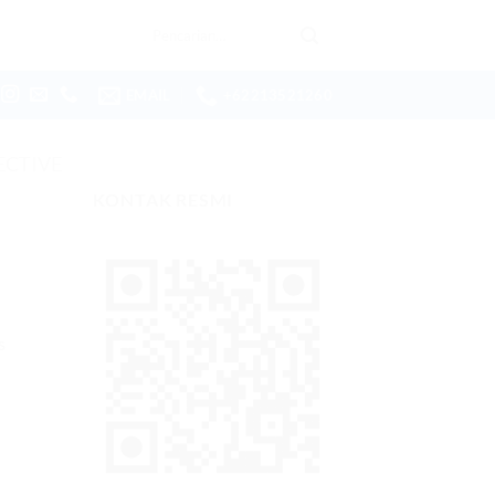
Pencarian
untuk:
EMAIL
+62213521260
ECTIVE
KONTAK RESMI
s