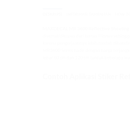
DESKRIPSI
INFORMASI TAMBAHAN
HOW T
MAXDECAL MR 3600 Reflective Sheeting
disemai/dikupas dari kertas lilinnya sehing
karena pengerjaannya lebih mudah dibandingk
MR3600 Series hadir dengan harga terjangka
lebar 60 cm dan 120 cm (untuk beberapa wa
Contoh Aplikasi Stiker Ref