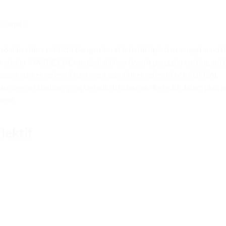
O ORDER
adalah stiker reflektif dengan karakteristik tipis dan sangat muda
ga sticker MAXDECAL menjadi pilihan favorit penggiat cutting stic
an sticker reflektif dari merk lain. Stiker reflektif MAXDECAL
u dengan kualitas yang terbaik di kelasnya. Tersedia dalam ukura
rna).
lektif