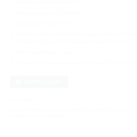
(
pressure-sensitive adhesive
).
Tebal keseluruhan:
±
280 mikron
Tebal sticker:
±
120 mikron
Aplikasi umum untuk pembuatan papan huruf, nama, logo
cutting sticker promosi maupun decal variasi otomotif.
Daya tahan hingga 1 tahun.
Non-grade
(tidak masuk dalam grade spesifikasi tertentu)
HUBUNGI KAMI
SKU:
MR3610
Kategori:
MAXDECAL Reflective
,
MAXDECAL
,
MAXDECAL 3600
Reflective
,
Reflective Sheeting