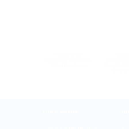
MAXDECAL 9500
MAXDE
MAXDECAL 9500 WD05
MAXDECAL
Walnut Dark Brown
Printable Ho
Chrome 
DUNIA WARNA
DU
Jl. Sukarjo Wiryopranoto No. 2-O
Jln.