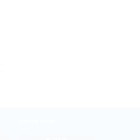
MAXDECAL REFLECTIVE
MAXDECAL 9700
M
MAXDECAL MR3600
MAXDECAL 9700 M390
on
Series Reflective Sheeting
Black Orange Skin
ONLINE SHOP
TKP SB