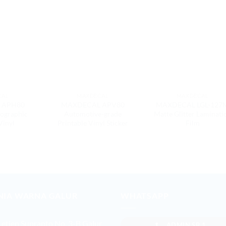
CAL
MAXDECAL
MAXDECAL
 APH80
MAXDECAL APV80
MAXDECAL LGL-127
lographic
Automotive-grade
Matte Glitter Laminati
Vinyl
Printable Vinyl Sticker
Film
NIA WARNA GALUR
WHATSAPP
 Letjen Suprapto No. 3-B Galur
ADMIN SB 1