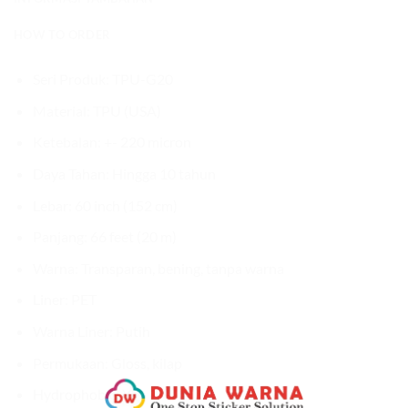
HOW TO ORDER
Seri Produk: TPU-G20
Material: TPU (USA)
Ketebalan: +- 220 micron
Daya Tahan: Hingga 10 tahun
Lebar: 60 inch (152 cm)
Panjang: 66 feet (20 m)
Warna: Transparan, bening, tanpa warna
Liner: PET
Warna Liner: Putih
Permukaan: Gloss, kilap
Hydrophobic: Ya