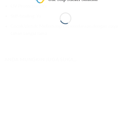
UV Protection: Ya
Self-healing: Ya
Cocok Untuk: Melindungi cat kendaraan dengan daya
tahan sangat lama
ANDA MUNGKIN JUGA SUKA…