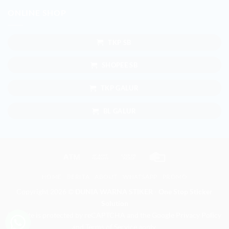
ONLINE SHOP
TKP SB
SHOPEE SB
TKP GALUR
BL GALUR
Atm
Bank
Cash
Credit
Transfer
on
Card
HOME
BERITA
ABOUT
WHATSAPP
PROMO
Pickup
Copyright 2026 ©
DUNIA WARNA STIKER - One Stop Sticker
Solution
This site is protected by reCAPTCHA and the Google
Privacy Policy
and
Terms of Service
apply.