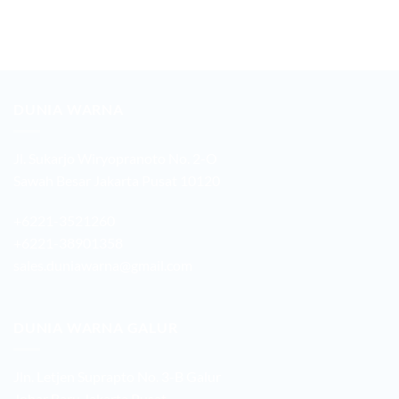
DUNIA WARNA
Jl. Sukarjo Wiryopranoto No. 2-O
Sawah Besar Jakarta Pusat 10120
+6221-3521260
+6221-38901358
sales.duniawarna@gmail.com
DUNIA WARNA GALUR
Jln. Letjen Suprapto No. 3-B Galur
Johar Baru Jakarta Pusat