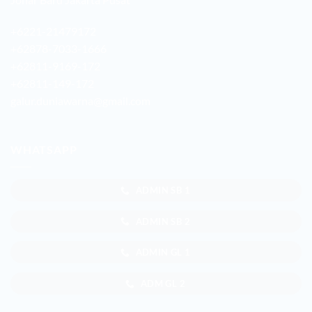
+6221-21479172
+62878-7033-1666
+62811-9169-172
+62811-149-172
galur.duniawarna@gmail.com
WHATSAPP
ADMIN SB 1
ADMIN SB 2
ADMIN GL 1
ADM GL 2