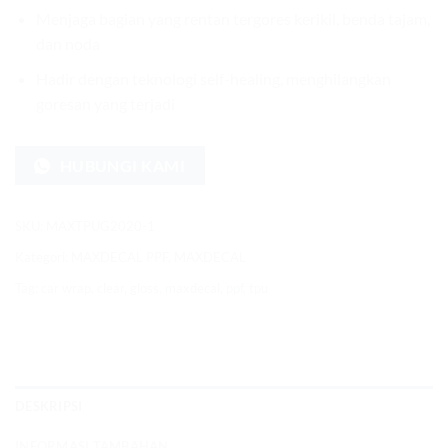
Menjaga bagian yang rentan tergores kerikil, benda tajam,
dan noda
Hadir dengan teknologi self-healing, menghilangkan
goresan yang terjadi
HUBUNGI KAMI
SKU:
MAXTPUG2020-1
Kategori:
MAXDECAL PPF
,
MAXDECAL
Tag:
car wrap
,
clear
,
gloss
,
maxdecal
,
ppf
,
tpu
DESKRIPSI
INFORMASI TAMBAHAN