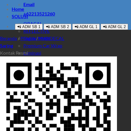
Email
Home
+62213521260
SOLUSI
ORACAL
📲 ADM SB 1
📲 ADM SB 2
📲 ADM GL 1
📲 ADM GL 2
REFLECTIVE
Beranda
/
Produk
Digital Media
/
MAXDECAL
Saring
Premium Car Wrap
Kontak Resmi
Laminasi
PRODUK
Promo
Pencarian untuk:
Pencarian untuk: