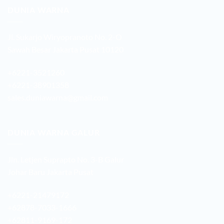
DUNIA WARNA
Jl. Sukarjo Wiryopranoto No. 2-O
Sawah Besar Jakarta Pusat 10120
+6221-3521260
+6221-38901358
sales.duniawarna@gmail.com
DUNIA WARNA GALUR
Jln. Letjen Suprapto No. 3-B Galur
Johar Baru Jakarta Pusat
+6221-21479172
+62878-7033-1666
+62811-9169-172