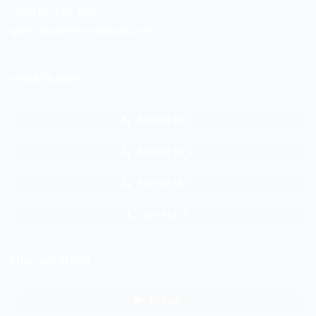
+62811-149-172
galur.duniawarna@gmail.com
WHATSAPP
ADMIN SB 1
ADMIN SB 2
ADMIN GL 1
ADM GL 2
ONLINE SHOP
TKP SB