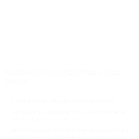
MAXDECAL 7500 PG267 Pastel Gloss
GREEN
Mudah untuk di cutting dan disemai (di-
keletek
)
Lem tahan air cocok digunakan untuk aplikasi jangka pendek-
menengah indoor maupun outdoor
Lem bening menjadikan sisi lem berwarna sama dengan
bagian luar sehingga dapat ditempel dari balik kaca