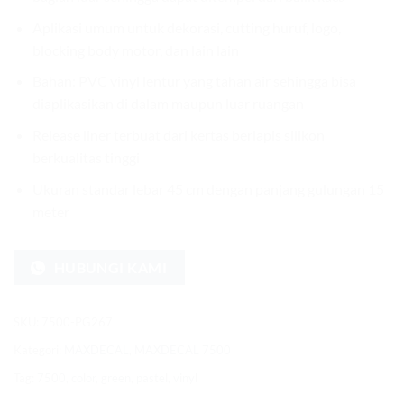
Aplikasi umum untuk dekorasi, cutting huruf, logo,
blocking body motor, dan lain lain
Bahan: PVC vinyl lentur yang tahan air sehingga bisa
diaplikasikan di dalam maupun luar ruangan
Release liner terbuat dari kertas berlapis silikon
berkualitas tinggi
Ukuran standar lebar 45 cm dengan panjang gulungan 15
meter
HUBUNGI KAMI
SKU:
7500-PG267
Kategori:
MAXDECAL
,
MAXDECAL 7500
Tag:
7500
,
color
,
green
,
pastel
,
vinyl