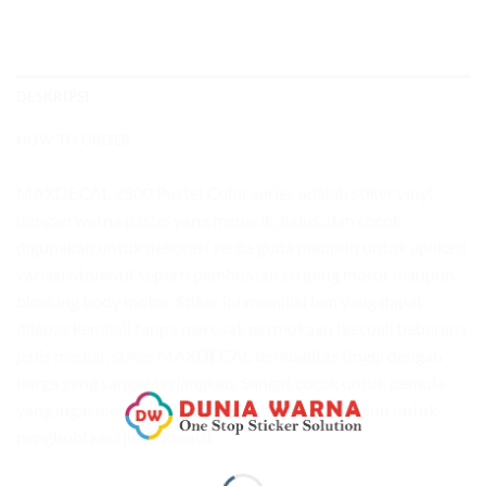
DESKRIPSI
HOW TO ORDER
MAXDECAL 7500 Pastel Color series adalah stiker vinyl
dengan warna pastel yang menarik, halus, dan cocok
digunakan untuk dekorasi serba guna maupun untuk aplikasi
variasi otomotif seperti pembuatan striping motor maupun
blocking body motor. Stiker ini memiliki lem yang dapat
dilepas kembali tanpa merusak permukaan (kecuali beberapa
jenis media), stiker MAXDECAL berkualitas tinggi dengan
harga yang sangat terjangkau. Sangat cocok untuk pemula
yang ingin memulai usaha di bidang stiker maupun untuk
penghobi kerajinan kreatif.