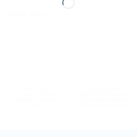
PRODUK TERKAIT
MAXDECAL 9500
MAXDECAL DIY CRAFT
MAXDECAL 9500 C501
MAXDECAL DP100 Stiker
Black Silver Carbon 5D
Vinyl PP Inkjet Coating A3
Printed
Roll to Roll 32cm x 30m