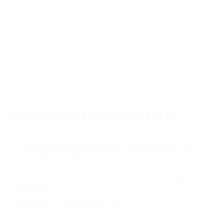
ORACAL 651 010 White [126CM]
Tersedia dalam permukaan gloss (kilap) maupun matt
(biasa disebut doff di Indonesia)
Lem: Berbahan dasar solvent, permanen (tidak lepas dari
vinylnya)
Ketebalan: ± 70 micron (2.5 mil)