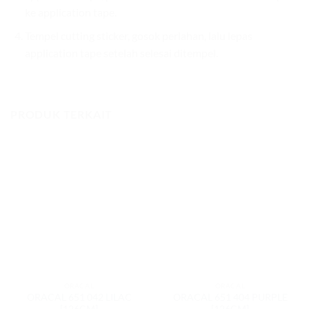
ke application tape.
Tempel cutting sticker, gosok perlahan, lalu lepas
application tape setelah selesai ditempel.
PRODUK TERKAIT
ORACAL
ORACAL
ORACAL 651 042 LILAC
ORACAL 651 404 PURPLE
[126CM]
[126CM]