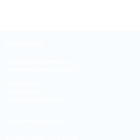
DUNIA WARNA
Jl. Sukarjo Wiryopranoto No. 2-O
Sawah Besar Jakarta Pusat 10120
+6221-3521260
+6221-38901358
sales.duniawarna@gmail.com
DUNIA WARNA GALUR
Jln. Letjen Suprapto No. 3-B Galur