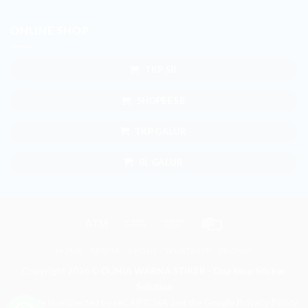
ONLINE SHOP
TKP SB
SHOPEE SB
TKP GALUR
BL GALUR
Atm
Bank
Cash
Credit
Transfer
on
Card
HOME
BERITA
ABOUT
WHATSAPP
PROMO
Pickup
Copyright 2026 ©
DUNIA WARNA STIKER - One Stop Sticker
Solution
This site is protected by reCAPTCHA and the Google
Privacy Policy