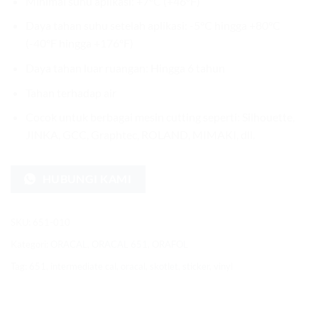
Minimal suhu aplikasi: +7°C (+46°F)
Daya tahan suhu setelah aplikasi: -5°C hingga +80°C
(-40°F hingga +176°F)
Daya tahan luar ruangan: Hingga 6 tahun
Tahan terhadap air
Cocok untuk berbagai mesin cutting seperti: Silhouette,
JINKA, GCC, Graphtec, ROLAND, MIMAKI, dll.
HUBUNGI KAMI
SKU:
651-010
Kategori:
ORACAL
,
ORACAL 651
,
ORAFOL
Tag:
651
,
intermediate cal
,
oracal
,
skotlet
,
sticker
,
vinyl