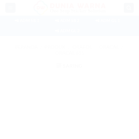
Skip
to
content
📲 ADM SB 1
📲 ADM SB 2
📲 ADM GL 1
📲 ADM GL 2
BERANDA
/
PRODUK
/
ORAFOL
/
ORACAL
/
ORACAL 651
SARING