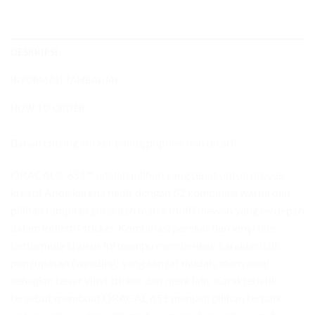
DESKRIPSI
INFORMASI TAMBAHAN
HOW TO ORDER
Bahan cutting sticker paling populer dan dicari!
ORACAL® 651™ adalah pilihan yang tepat untuk proyek
kreatif Anda karena hadir dengan 82 kombinasi warna dan
pilihan tampilan gloss dan matte (doff) mewah yang terdepan
dalam industri sticker. Kombinasi perekat dan vinyl film
berformula khusus ini mampu memberikan karakteristik
pengupasan (weeding) yang sangat mudah, menyaingi
sebagian besar vinyl sticker dari merk lain. Karakteristik
tersebut membuat ORACAL 651 menjadi pilihan terbaik