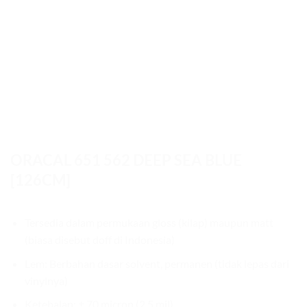
ORACAL 651 562 DEEP SEA BLUE
[126CM]
Tersedia dalam permukaan gloss (kilap) maupun matt
(biasa disebut doff di Indonesia)
Lem: Berbahan dasar solvent, permanen (tidak lepas dari
vinylnya)
Ketebalan: ± 70 micron (2.5 mil)