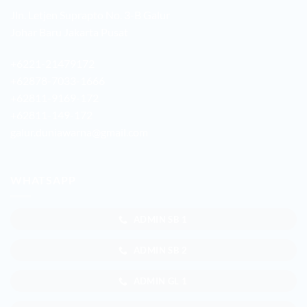
Jln. Letjen Suprapto No. 3-B Galur
Johar Baru Jakarta Pusat
+6221-21479172
+62878-7033-1666
+62811-9169-172
+62811-149-172
galur.duniawarna@gmail.com
WHATSAPP
ADMIN SB 1
ADMIN SB 2
ADMIN GL 1