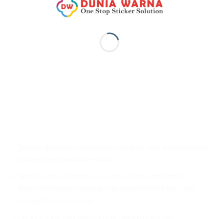
Setelah dicutting setengah putus (kiss-cut), kupas bagian
sticker yang tidak diperlukan.
Setelah selesai mengupas, lapisi sticker yang ingin
ditempel dengan masking tape/application tape (cara
pengaplikasian bebas).
Lepas sticker dari release liner dengan bantuan