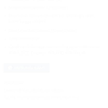
Minimal suhu aplikasi: +7°C (+46°F)
Daya tahan suhu setelah aplikasi: -5°C hingga +80°C
(-40°F hingga +176°F)
Daya tahan luar ruangan: Hingga 6 tahun
Tahan terhadap air
Cocok untuk berbagai mesin cutting seperti: Silhouette,
JINKA, GCC, Graphtec, ROLAND, MIMAKI, dll.
HUBUNGI KAMI
SKU:
651-562
Kategori:
ORACAL
,
ORACAL 651
,
ORAFOL
Tag:
651
,
intermediate cal
,
oracal
,
skotlet
,
sticker
,
vinyl