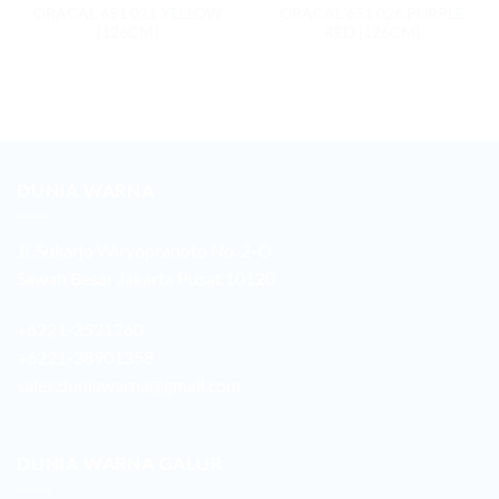
ORACAL 651 021 YELLOW
ORACAL 651 026 PURPLE
[126CM]
RED [126CM]
DUNIA WARNA
Jl. Sukarjo Wiryopranoto No. 2-O
Sawah Besar Jakarta Pusat 10120
+6221-3521260
+6221-38901358
sales.duniawarna@gmail.com
DUNIA WARNA GALUR