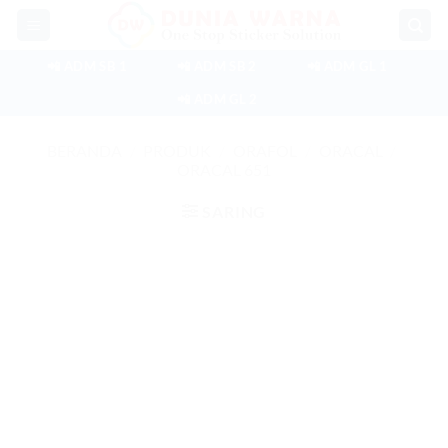
Skip
to
content
📲 ADM SB 1
📲 ADM SB 2
📲 ADM GL 1
📲 ADM GL 2
BERANDA
/
PRODUK
/
ORAFOL
/
ORACAL
/
ORACAL 651
SARING