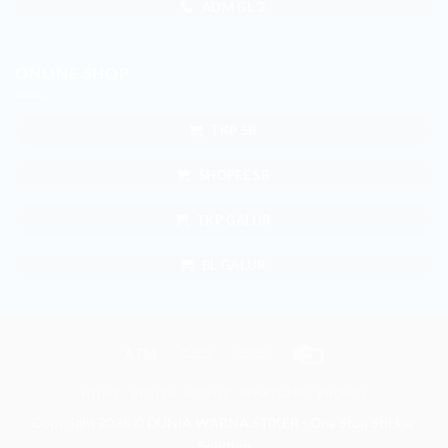
ADM GL 2
ONLINE SHOP
TKP SB
SHOPEE SB
TKP GALUR
BL GALUR
Atm
Bank
Cash
Credit
Transfer
on
Card
HOME
BERITA
ABOUT
WHATSAPP
PROMO
Pickup
Copyright 2026 ©
DUNIA WARNA STIKER - One Stop Sticker
Solution