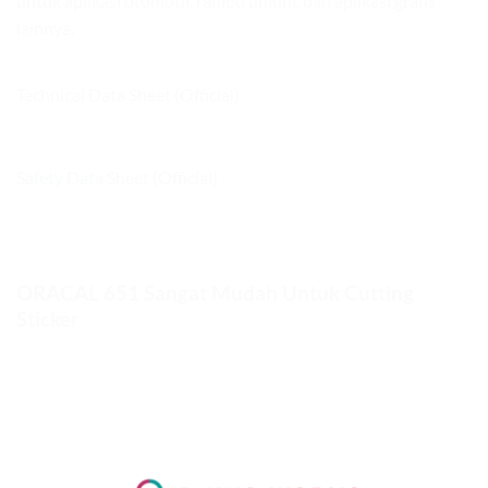
untuk aplikasi otomotif, rambu umum, dan aplikasi grafis
lainnya.
Technical Data Sheet (Official)
Safety Data Sheet (Official)
ORACAL 651 Sangat Mudah Untuk Cutting
Sticker