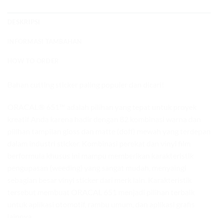
DESKRIPSI
INFORMASI TAMBAHAN
HOW TO ORDER
Bahan cutting sticker paling populer dan dicari!
ORACAL® 651™ adalah pilihan yang tepat untuk proyek
kreatif Anda karena hadir dengan 82 kombinasi warna dan
pilihan tampilan gloss dan matte (doff) mewah yang terdepan
dalam industri sticker. Kombinasi perekat dan vinyl film
berformula khusus ini mampu memberikan karakteristik
pengupasan (weeding) yang sangat mudah, menyaingi
sebagian besar vinyl sticker dari merk lain. Karakteristik
tersebut membuat ORACAL 651 menjadi pilihan terbaik
untuk aplikasi otomotif, rambu umum, dan aplikasi grafis
lainnya.