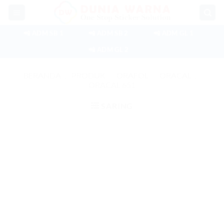
Skip
to
content
📲 ADM SB 1
📲 ADM SB 2
📲 ADM GL 1
📲 ADM GL 2
BERANDA
/
PRODUK
/
ORAFOL
/
ORACAL
/
ORACAL 651
SARING