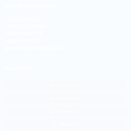
Johar Baru Jakarta Pusat
+6221-21479172
+62878-7033-1666
+62811-9169-172
+62811-149-172
galur.duniawarna@gmail.com
WHATSAPP
ADMIN SB 1
ADMIN SB 2
ADMIN GL 1
ADM GL 2