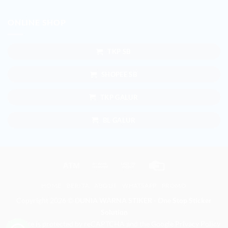
ONLINE SHOP
TKP SB
SHOPEE SB
TKP GALUR
BL GALUR
Atm
Bank
Cash
Credit
Transfer
on
Card
HOME
BERITA
ABOUT
WHATSAPP
PROMO
Pickup
Copyright 2026 ©
DUNIA WARNA STIKER - One Stop Sticker
Solution
This site is protected by reCAPTCHA and the Google
Privacy Policy