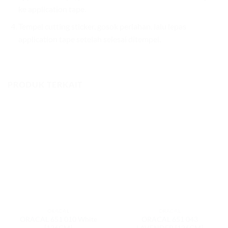
ke application tape.
Tempel cutting sticker, gosok perlahan, lalu lepas
application tape setelah selesai ditempel.
PRODUK TERKAIT
ORACAL
ORACAL
ORACAL 651 010 White
ORACAL 651 043
[126CM]
LAVENDER [126CM]