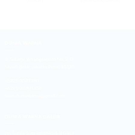
DUNIA WARNA
Jl. Sukarjo Wiryopranoto No. 2-O
Sawah Besar Jakarta Pusat 10120
+6221-3521260
+6221-38901358
sales.duniawarna@gmail.com
DUNIA WARNA GALUR
Jln. Letjen Suprapto No. 3-B Galur