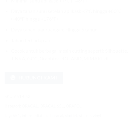
Minimal suhu aplikasi: +7°C (+46°F)
Daya tahan suhu setelah aplikasi: -5°C hingga +80°C
(-40°F hingga +176°F)
Daya tahan luar ruangan: Hingga 6 tahun
Tahan terhadap air
Cocok untuk berbagai mesin cutting seperti: Silhouette,
JINKA, GCC, Graphtec, ROLAND, MIMAKI, dll.
HUBUNGI KAMI
SKU:
651-053
Kategori:
ORACAL
,
ORACAL 651
,
ORAFOL
Tag:
651
,
intermediate cal
,
oracal
,
skotlet
,
sticker
,
vinyl