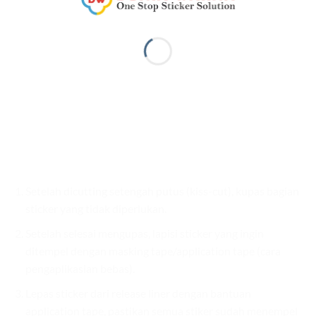
Setelah dicutting setengah putus (kiss-cut), kupas bagian
sticker yang tidak diperlukan.
Setelah selesai mengupas, lapisi sticker yang ingin
ditempel dengan masking tape/application tape (cara
pengaplikasian bebas).
Lepas sticker dari release liner dengan bantuan
application tape, pastikan semua stiker sudah menempel