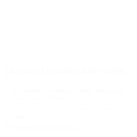
ORACAL 651 053 LIGHT BLUE [126CM]
Tersedia dalam permukaan gloss (kilap) maupun matt
(biasa disebut doff di Indonesia)
Lem: Berbahan dasar solvent, permanen (tidak lepas dari
vinylnya)
Ketebalan: ± 70 micron (2.5 mil)