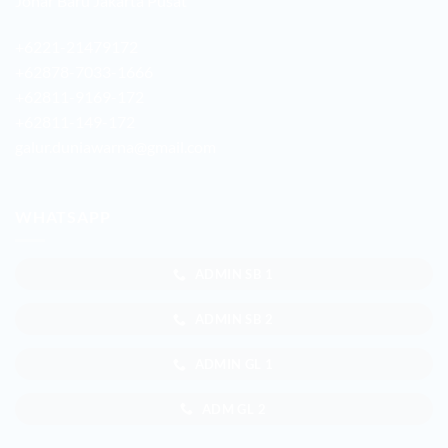
Johar Baru Jakarta Pusat
+6221-21479172
+62878-7033-1666
+62811-9169-172
+62811-149-172
galur.duniawarna@gmail.com
WHATSAPP
ADMIN SB 1
ADMIN SB 2
ADMIN GL 1
ADM GL 2