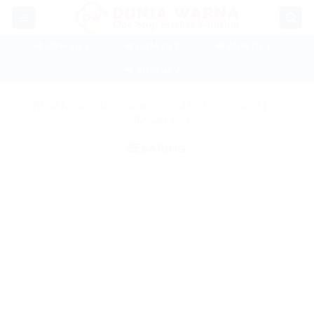
Skip
to
content
📲 ADM SB 1
📲 ADM SB 2
📲 ADM GL 1
📲 ADM GL 2
BERANDA
/
PRODUK
/
ORAFOL
/
ORACAL
/
ORACAL 651
SARING