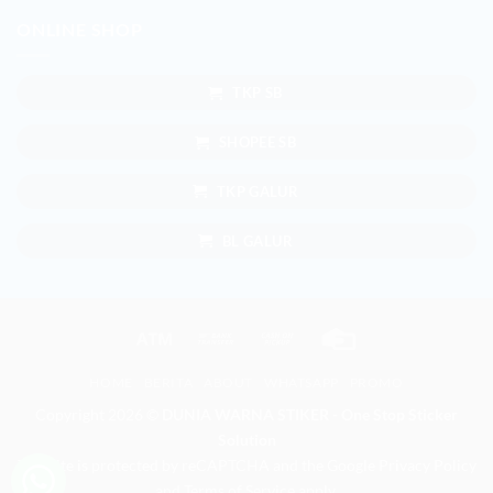
ONLINE SHOP
TKP SB
SHOPEE SB
TKP GALUR
BL GALUR
Atm
Bank
Cash
Credit
Transfer
on
Card
HOME
BERITA
ABOUT
WHATSAPP
PROMO
Pickup
Copyright 2026 ©
DUNIA WARNA STIKER - One Stop Sticker
Solution
This site is protected by reCAPTCHA and the Google
Privacy Policy
and
Terms of Service
apply.