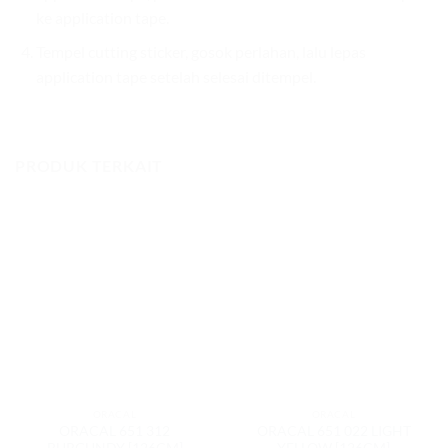
ke application tape.
Tempel cutting sticker, gosok perlahan, lalu lepas
application tape setelah selesai ditempel.
PRODUK TERKAIT
ORACAL
ORACAL
ORACAL 651 312
ORACAL 651 022 LIGHT
BURGUNDY [126CM]
YELLOW [126CM]