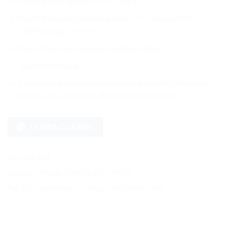
Minimal suhu aplikasi: +7°C (+46°F)
Daya tahan suhu setelah aplikasi: -5°C hingga +80°C
(-40°F hingga +176°F)
Daya tahan luar ruangan: Hingga 6 tahun
Tahan terhadap air
Cocok untuk berbagai mesin cutting seperti: Silhouette,
JINKA, GCC, Graphtec, ROLAND, MIMAKI, dll.
HUBUNGI KAMI
SKU:
651-054
Kategori:
ORACAL
,
ORACAL 651
,
ORAFOL
Tag:
651
,
intermediate cal
,
oracal
,
skotlet
,
sticker
,
vinyl