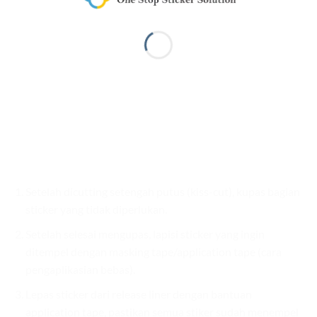
Setelah dicutting setengah putus (kiss-cut), kupas bagian
sticker yang tidak diperlukan.
Setelah selesai mengupas, lapisi sticker yang ingin
ditempel dengan masking tape/application tape (cara
pengaplikasian bebas).
Lepas sticker dari release liner dengan bantuan
application tape, pastikan semua stiker sudah menempel