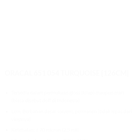
ORACAL 651 054 TURQUOISE [126CM]
Tersedia dalam permukaan gloss (kilap) maupun matt
(biasa disebut doff di Indonesia)
Lem: Berbahan dasar solvent, permanen (tidak lepas dari
vinylnya)
Ketebalan: ± 70 micron (2.5 mil)