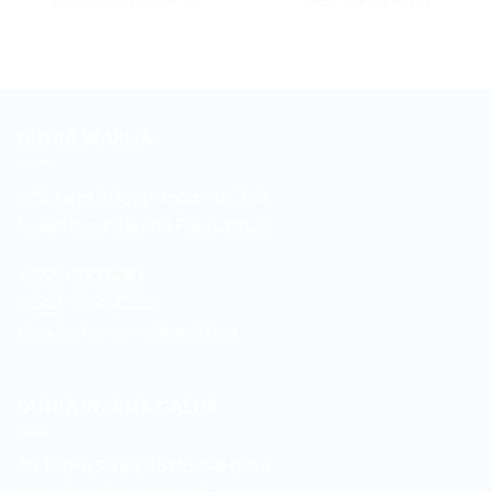
DUNIA WARNA
Jl. Sukarjo Wiryopranoto No. 2-O
Sawah Besar Jakarta Pusat 10120
+6221-3521260
+6221-38901358
sales.duniawarna@gmail.com
DUNIA WARNA GALUR
Jln. Letjen Suprapto No. 3-B Galur