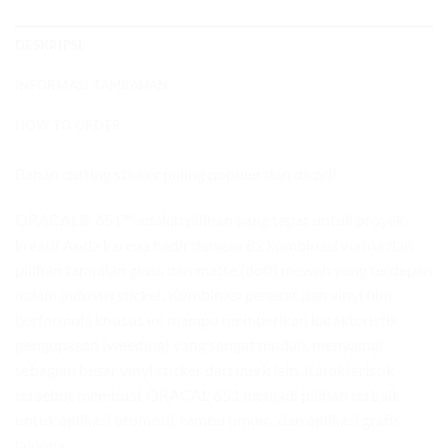
DESKRIPSI
INFORMASI TAMBAHAN
HOW TO ORDER
Bahan cutting sticker paling populer dan dicari!
ORACAL® 651™ adalah pilihan yang tepat untuk proyek
kreatif Anda karena hadir dengan 82 kombinasi warna dan
pilihan tampilan gloss dan matte (doff) mewah yang terdepan
dalam industri sticker. Kombinasi perekat dan vinyl film
berformula khusus ini mampu memberikan karakteristik
pengupasan (weeding) yang sangat mudah, menyaingi
sebagian besar vinyl sticker dari merk lain. Karakteristik
tersebut membuat ORACAL 651 menjadi pilihan terbaik
untuk aplikasi otomotif, rambu umum, dan aplikasi grafis
lainnya.