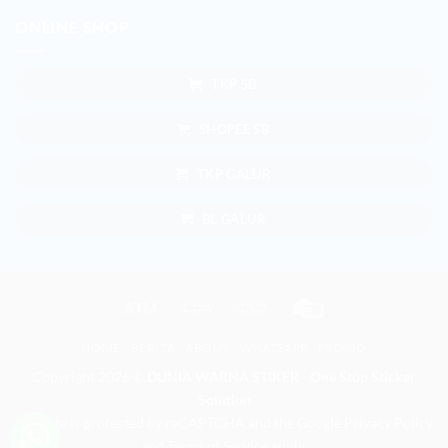
ONLINE SHOP
TKP SB
SHOPEE SB
TKP GALUR
BL GALUR
Atm
Bank
Cash
Credit
Transfer
on
Card
HOME
BERITA
ABOUT
WHATSAPP
PROMO
Pickup
Copyright 2026 ©
DUNIA WARNA STIKER - One Stop Sticker
Solution
This site is protected by reCAPTCHA and the Google
Privacy Policy
and
Terms of Service
apply.