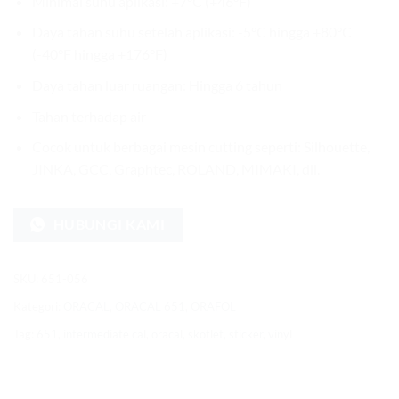
Minimal suhu aplikasi: +7°C (+46°F)
Daya tahan suhu setelah aplikasi: -5°C hingga +80°C
(-40°F hingga +176°F)
Daya tahan luar ruangan: Hingga 6 tahun
Tahan terhadap air
Cocok untuk berbagai mesin cutting seperti: Silhouette,
JINKA, GCC, Graphtec, ROLAND, MIMAKI, dll.
HUBUNGI KAMI
SKU:
651-056
Kategori:
ORACAL
,
ORACAL 651
,
ORAFOL
Tag:
651
,
intermediate cal
,
oracal
,
skotlet
,
sticker
,
vinyl