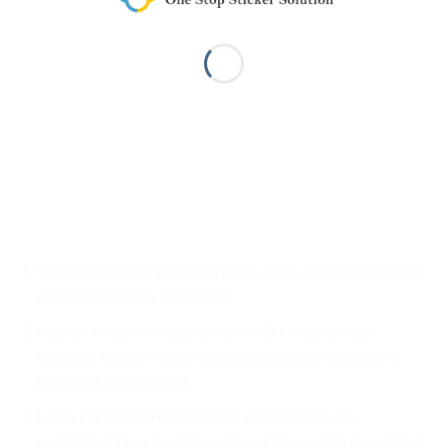
Setelah dicutting setengah putus (kiss-cut), kupas bagian
sticker yang tidak diperlukan.
Setelah selesai mengupas, lapisi sticker yang ingin
ditempel dengan masking tape/application tape (cara
pengaplikasian bebas).
Lepas sticker dari release liner dengan bantuan
application tape, pastikan semua stiker sudah menempel