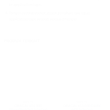
ke application tape.
Tempel cutting sticker, gosok perlahan, lalu lepas
application tape setelah selesai ditempel.
PRODUK TERKAIT
ORACAL
ORACAL
ORACAL 651 000
ORACAL 651 030 DARK
TRANSPARENT [126CM]
RED [126CM]