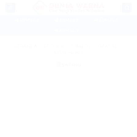
Skip
to
content
📲 ADM SB 1
📲 ADM SB 2
📲 ADM GL 1
📲 ADM GL 2
BERANDA
/
PRODUK
/
ORAFOL
/
ORACAL
/
ORACAL 651
SARING