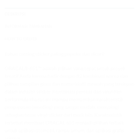
DESKRIPSI
INFORMASI TAMBAHAN
HOW TO ORDER
Bahan cutting sticker paling populer dan dicari!
ORACAL® 651™ adalah pilihan yang tepat untuk proyek
kreatif Anda karena hadir dengan 82 kombinasi warna dan
pilihan tampilan gloss dan matte (doff) mewah yang terdepan
dalam industri sticker. Kombinasi perekat dan vinyl film
berformula khusus ini mampu memberikan karakteristik
pengupasan (weeding) yang sangat mudah, menyaingi
sebagian besar vinyl sticker dari merk lain. Karakteristik
tersebut membuat ORACAL 651 menjadi pilihan terbaik
untuk aplikasi otomotif, rambu umum, dan aplikasi grafis
lainnya.