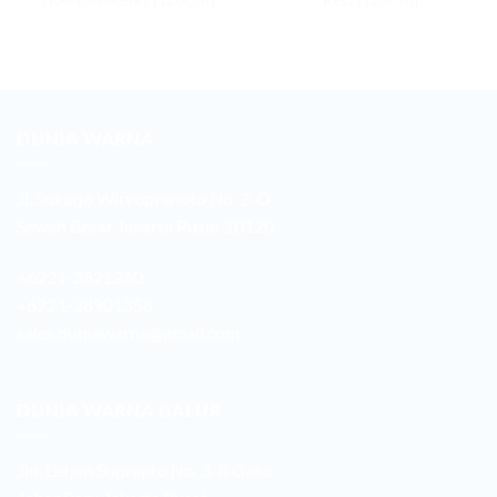
DUNIA WARNA
Jl. Sukarjo Wiryopranoto No. 2-O
Sawah Besar Jakarta Pusat 10120
+6221-3521260
+6221-38901358
sales.duniawarna@gmail.com
DUNIA WARNA GALUR
Jln. Letjen Suprapto No. 3-B Galur