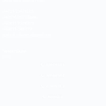
Johar Baru Jakarta Pusat
+6221-21479172
+62878-7033-1666
+62811-9169-172
+62811-149-172
galur.duniawarna@gmail.com
WHATSAPP
ADMIN SB 1
ADMIN SB 2
ADMIN GL 1
ADM GL 2