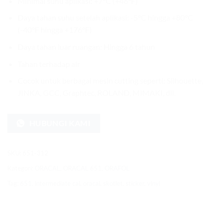
Minimal suhu aplikasi: +7°C (+46°F)
Daya tahan suhu setelah aplikasi: -5°C hingga +80°C
(-40°F hingga +176°F)
Daya tahan luar ruangan: Hingga 6 tahun
Tahan terhadap air
Cocok untuk berbagai mesin cutting seperti: Silhouette,
JINKA, GCC, Graphtec, ROLAND, MIMAKI, dll.
HUBUNGI KAMI
SKU:
651-312
Kategori:
ORACAL
,
ORACAL 651
,
ORAFOL
Tag:
651
,
intermediate cal
,
oracal
,
skotlet
,
sticker
,
vinyl