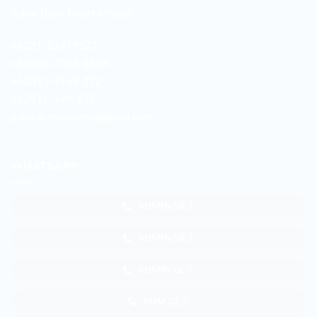
Johar Baru Jakarta Pusat
+6221-21479172
+62878-7033-1666
+62811-9169-172
+62811-149-172
galur.duniawarna@gmail.com
WHATSAPP
ADMIN SB 1
ADMIN SB 2
ADMIN GL 1
ADM GL 2