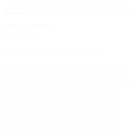
DESKRIPSI
INFORMASI TAMBAHAN
HOW TO ORDER
Bahan cutting sticker paling populer dan dicari!
ORACAL® 651™ adalah pilihan yang tepat untuk proyek
kreatif Anda karena hadir dengan 82 kombinasi warna dan
pilihan tampilan gloss dan matte (doff) mewah yang terdepan
dalam industri sticker. Kombinasi perekat dan vinyl film
berformula khusus ini mampu memberikan karakteristik
pengupasan (weeding) yang sangat mudah, menyaingi
sebagian besar vinyl sticker dari merk lain. Karakteristik
tersebut membuat ORACAL 651 menjadi pilihan terbaik
untuk aplikasi otomotif, rambu umum, dan aplikasi grafis
lainnya.