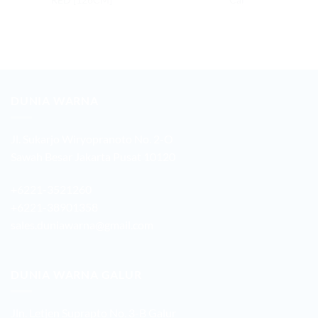
DUNIA WARNA
Jl. Sukarjo Wiryopranoto No. 2-O
Sawah Besar Jakarta Pusat 10120
+6221-3521260
+6221-38901358
sales.duniawarna@gmail.com
DUNIA WARNA GALUR
Jln. Letjen Suprapto No. 3-B Galur