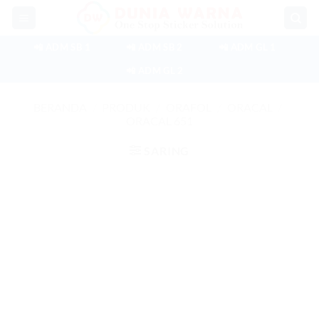
Skip
to
content
📲 ADM SB 1
📲 ADM SB 2
📲 ADM GL 1
📲 ADM GL 2
BERANDA
/
PRODUK
/
ORAFOL
/
ORACAL
/
ORACAL 651
SARING