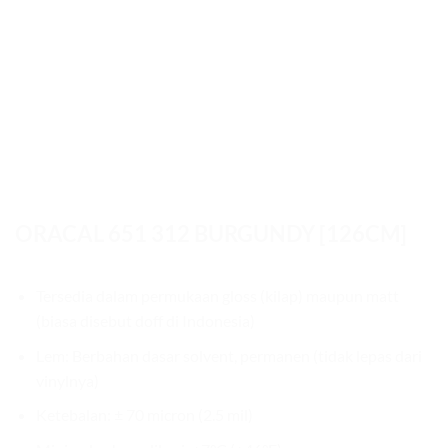
ORACAL 651 312 BURGUNDY [126CM]
Tersedia dalam permukaan gloss (kilap) maupun matt
(biasa disebut doff di Indonesia)
Lem: Berbahan dasar solvent, permanen (tidak lepas dari
vinylnya)
Ketebalan: ± 70 micron (2.5 mil)