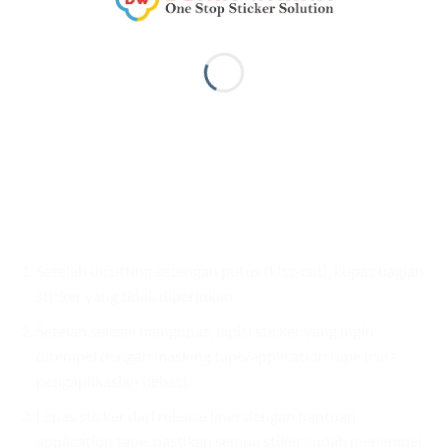
Setelah dicutting setengah putus (kiss-cut), kupas bagian
sticker yang tidak diperlukan.
Setelah selesai mengupas, lapisi sticker yang ingin
ditempel dengan masking tape/application tape (cara
pengaplikasian bebas).
Lepas sticker dari release liner dengan bantuan
application tape, pastikan semua stiker sudah menempel