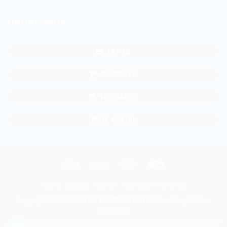
ONLINE SHOP
TKP SB
SHOPEE SB
TKP GALUR
BL GALUR
Atm
Bank
Cash
Credit
Transfer
on
Card
HOME
BERITA
ABOUT
WHATSAPP
PROMO
Pickup
Copyright 2026 ©
DUNIA WARNA STIKER - One Stop Sticker
Solution
This site is protected by reCAPTCHA and the Google
Privacy Policy