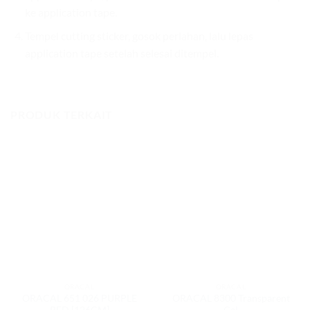
ke application tape.
Tempel cutting sticker, gosok perlahan, lalu lepas
application tape setelah selesai ditempel.
PRODUK TERKAIT
ORACAL
ORACAL
ORACAL 651 026 PURPLE
ORACAL 8300 Transparent
RED [126CM]
Cal