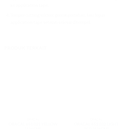
ke application tape.
Tempel cutting sticker, gosok perlahan, lalu lepas
application tape setelah selesai ditempel.
PRODUK TERKAIT
ORACAL
ORACAL
ORACAL 651 021 YELLOW
ORACAL 651 032 LIGHT
[126CM]
RED [126CM]