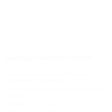
ORACAL 651 404 PURPLE [126CM]
Tersedia dalam permukaan gloss (kilap) maupun matt
(biasa disebut doff di Indonesia)
Lem: Berbahan dasar solvent, permanen (tidak lepas dari
vinylnya)
Ketebalan: ± 70 micron (2.5 mil)