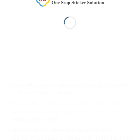
Setelah dicutting setengah putus (kiss-cut), kupas bagian
sticker yang tidak diperlukan.
Setelah selesai mengupas, lapisi sticker yang ingin
ditempel dengan masking tape/application tape (cara
pengaplikasian bebas).
Lepas sticker dari release liner dengan bantuan
application tape, pastikan semua stiker sudah menempel