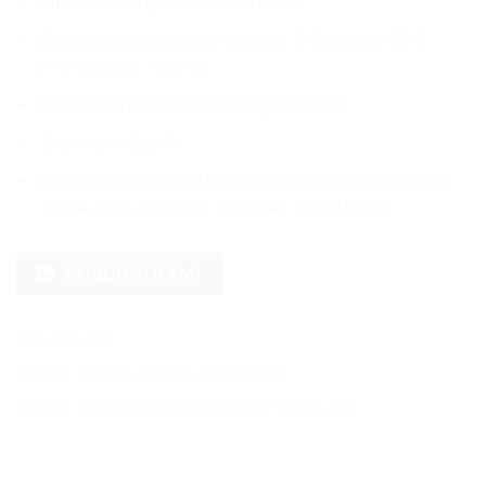
Minimal suhu aplikasi: +7°C (+46°F)
Daya tahan suhu setelah aplikasi: -5°C hingga +80°C
(-40°F hingga +176°F)
Daya tahan luar ruangan: Hingga 6 tahun
Tahan terhadap air
Cocok untuk berbagai mesin cutting seperti: Silhouette,
JINKA, GCC, Graphtec, ROLAND, MIMAKI, dll.
HUBUNGI KAMI
SKU:
651-404
Kategori:
ORACAL
,
ORACAL 651
,
ORAFOL
Tag:
651
,
intermediate cal
,
oracal
,
skotlet
,
sticker
,
vinyl