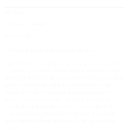
DESKRIPSI
INFORMASI TAMBAHAN
HOW TO ORDER
Bahan cutting sticker paling populer dan dicari!
ORACAL® 651™ adalah pilihan yang tepat untuk proyek
kreatif Anda karena hadir dengan 82 kombinasi warna dan
pilihan tampilan gloss dan matte (doff) mewah yang terdepan
dalam industri sticker. Kombinasi perekat dan vinyl film
berformula khusus ini mampu memberikan karakteristik
pengupasan (weeding) yang sangat mudah, menyaingi
sebagian besar vinyl sticker dari merk lain. Karakteristik
tersebut membuat ORACAL 651 menjadi pilihan terbaik
untuk aplikasi otomotif, rambu umum, dan aplikasi grafis
lainnya.