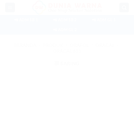
Skip
to
content
📲 ADM SB 1
📲 ADM SB 2
📲 ADM GL 1
📲 ADM GL 2
BERANDA
/
PRODUK
/
ORAFOL
/
ORACAL
/
ORACAL 651
SARING