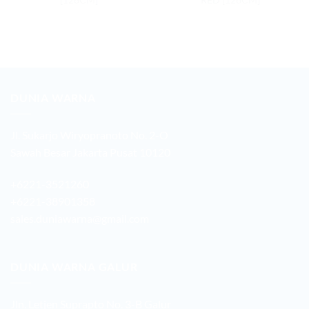
DUNIA WARNA
Jl. Sukarjo Wiryopranoto No. 2-O
Sawah Besar Jakarta Pusat 10120
+6221-3521260
+6221-38901358
sales.duniawarna@gmail.com
DUNIA WARNA GALUR
Jln. Letjen Suprapto No. 3-B Galur