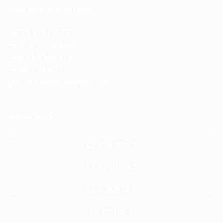
Johar Baru Jakarta Pusat
+6221-21479172
+62878-7033-1666
+62811-9169-172
+62811-149-172
galur.duniawarna@gmail.com
WHATSAPP
ADMIN SB 1
ADMIN SB 2
ADMIN GL 1
ADM GL 2