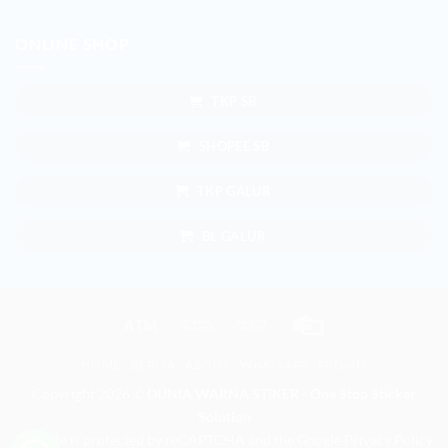
ONLINE SHOP
TKP SB
SHOPEE SB
TKP GALUR
BL GALUR
Atm
Bank
Cash
Credit
Transfer
on
Card
HOME
BERITA
ABOUT
WHATSAPP
PROMO
Pickup
Copyright 2026 ©
DUNIA WARNA STIKER - One Stop Sticker
Solution
This site is protected by reCAPTCHA and the Google
Privacy Policy